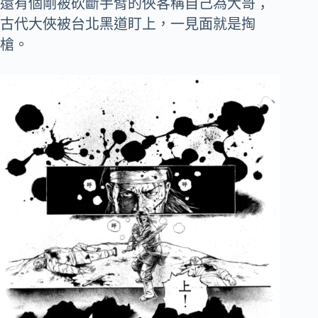
還有個剛被砍斷手臂的俠客稱自己為大哥；
古代大俠被台北黑道盯上，一見面就是掏
槍。