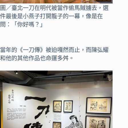
圖／臺北一刀在明代被當作偷馬賊擄去，選
件最後是小燕子打開籠子的一幕，像是在
問：「你好嗎？」
當年的《一刀傳》被迫嘎然而止，而陳弘耀
和他的其他作品也命運多舛。