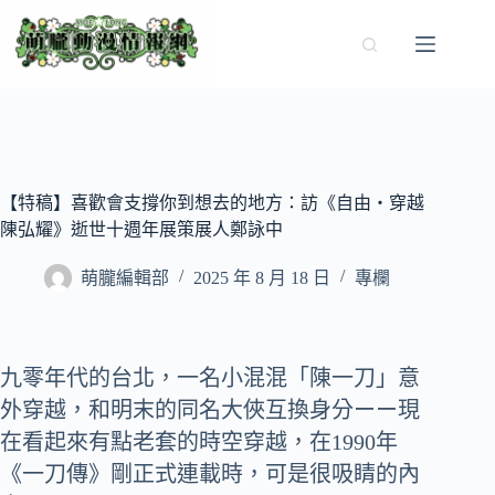
跳
至
主
要
內
容
【特稿】喜歡會支撐你到想去的地方：訪《自由‧穿越
陳弘耀》逝世十週年展策展人鄭詠中
萌朧編輯部
2025 年 8 月 18 日
專欄
九零年代的台北，一名小混混「陳一刀」意
外穿越，和明末的同名大俠互換身分ーー現
在看起來有點老套的時空穿越，在1990年
《一刀傳》剛正式連載時，可是很吸睛的內