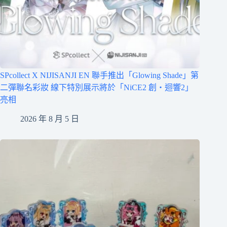
SPcollect X NIJISANJI EN 聯手推出「Glowing Shade」第
二彈聯名彩妝 線下特別展示將於「NiCE2 創・迴響2」
亮相
2026 年 8 月 5 日