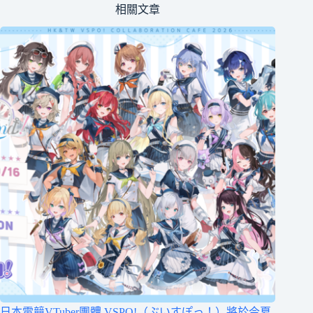
相關文章
日本電競VTuber團體 VSPO!（ぶいすぽっ！）將於今夏