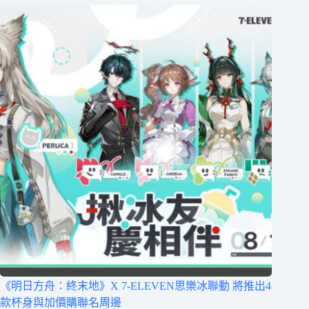
《明日方舟：終末地》X 7-ELEVEN思樂冰聯動 將推出4
款杯身與加價購聯名周邊