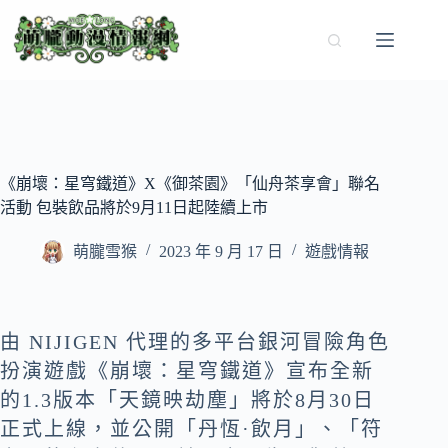
跳
至
主
要
內
容
《崩壞：星穹鐵道》X《御茶園》「仙舟茶享會」聯名
活動 包裝飲品將於9月11日起陸續上市
萌朧雪猴
2023 年 9 月 17 日
遊戲情報
由 NIJIGEN 代理的多平台銀河冒險角色
扮演遊戲《崩壞：星穹鐵道》宣布全新
的1.3版本「天鏡映劫塵」將於8月30日
正式上線，並公開「丹恆·飲月」、「符