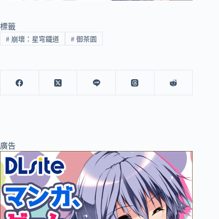
標籤
#
崩壞：星穹鐵道
#
御茶園
廣告