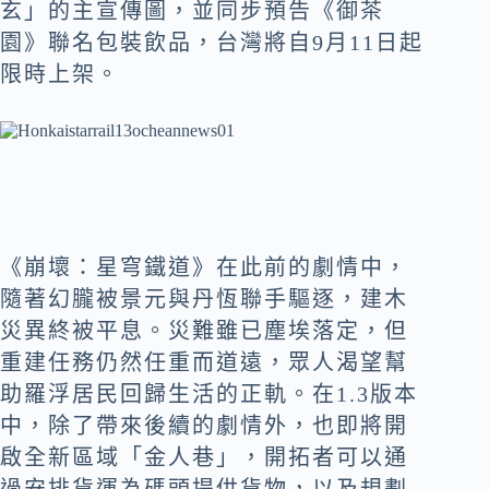
玄」的主宣傳圖，並同步預告《御茶
園》聯名包裝飲品，台灣將自9月11日起
限時上架。
《崩壞：星穹鐵道》在此前的劇情中，
隨著幻朧被景元與丹恆聯手驅逐，建木
災異終被平息。災難雖已塵埃落定，但
重建任務仍然任重而道遠，眾人渴望幫
助羅浮居民回歸生活的正軌。在1.3版本
中，除了帶來後續的劇情外，也即將開
啟全新區域「金人巷」，開拓者可以通
過安排貨運為碼頭提供貨物，以及規劃