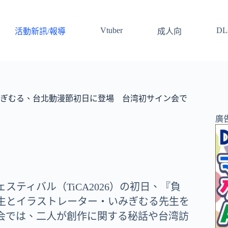
Vtuber
DLs
活動新訊/報導
成人向
ぎむる、台北動漫節初日に登場 台湾初サイン会で
廣
スティバル（TiCA2026）の初日、『負
生とイラストレーター・いみぎむる先生を
会では、二人が創作に関する秘話や台湾訪