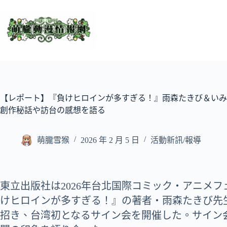
跳
至
主
要
內
容
【レポート】『負けヒロインが多すぎる！』雨森たきび＆いみ
創作秘話や訪台の感想を語る
萌朧雪猴
2026 年 2 月 5 日
活動新訊/報導
東立出版社は2026年台北国際コミック・アニメフェ
けヒロインが多すぎる！』の著者・雨森たきび先
招き、台湾初となるサイン会を開催した。サイン