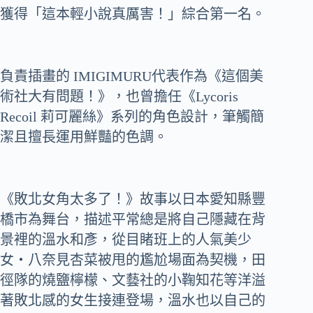
獲得「這本輕小說真厲害！」綜合第一名。
負責插畫的 IMIGIMURU代表作為《這個美
術社大有問題！》，也曾擔任《Lycoris
Recoil 莉可麗絲》系列的角色設計，筆觸簡
潔且擅長運用鮮豔的色調。
《敗北女角太多了！》故事以日本愛知縣豐
橋市為舞台，描述平常總是將自己隱藏在背
景裡的溫水和彥，從目睹班上的人氣美少
女‧八奈見杏菜被甩的尷尬場面為契機，田
徑隊的燒鹽檸檬、文藝社的小鞠知花等洋溢
著敗北感的女生接連登場，溫水也以自己的