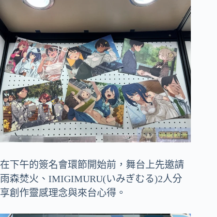
在下午的簽名會環節開始前，舞台上先邀請
雨森焚火、IMIGIMURU(いみぎむる)2人分
享創作靈感理念與來台心得。