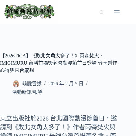
跳
至
主
要
內
容
【2026TICA】《敗北女角太多了！》雨森焚火、
IMIGIMURU 台灣首場簽名會動漫節首日登場 分享創作
心得與來台感想
萌朧雪猴
2026 年 2 月 5 日
活動新訊/報導
東立出版社於2026 台北國際動漫節首日，邀
請到《敗北女角太多了！》作者雨森焚火與
繪師 IMIGIMURU 舉辦台灣首場簽名會，簽