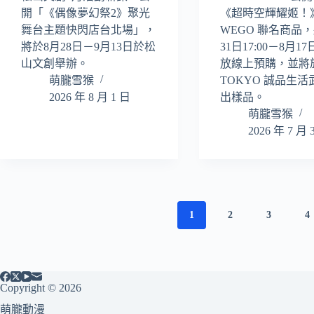
開「《偶像夢幻祭2》聚光
《超時空輝耀姬！
舞台主題快閃店台北場」，
WEGO 聯名商品
將於8月28日－9月13日於松
31日17:00－8月17
山文創舉辦。
放線上預購，並將於
萌朧雪猴
TOKYO 誠品生
2026 年 8 月 1 日
出樣品。
萌朧雪猴
2026 年 7 月 
1
2
3
4
Copyright © 2026
萌朧動漫