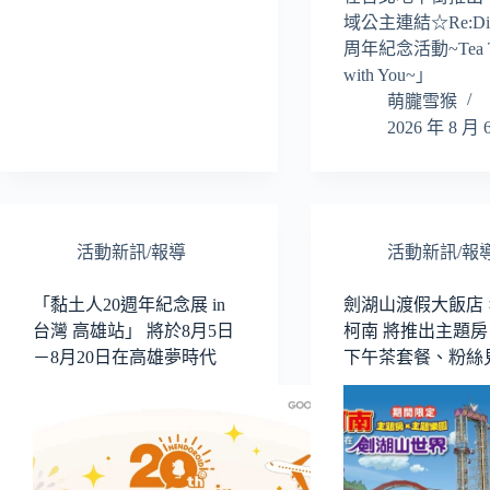
域公主連結☆Re:Di
周年紀念活動~Tea T
with You~」
萌朧雪猴
2026 年 8 月 
活動新訊/報導
活動新訊/報
「黏土人20週年紀念展 in
󠀠劍湖山渡假大飯店 
台灣 高雄站」 將於8月5日
柯南 將推出主題
－8月20日在高雄夢時代
下午茶套餐、粉絲