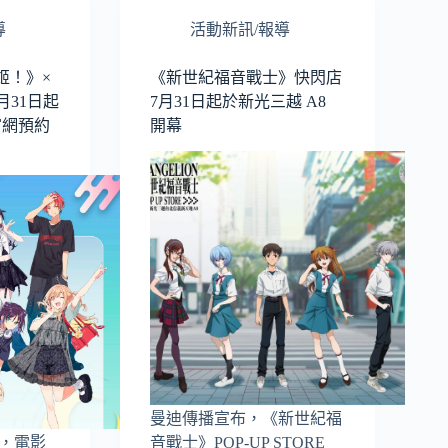
導
活動新訊/報導
姬！》×
《新世紀福音戰士》快閃店
月31日起
7月31日起於新光三越 A8
 官網預約
開幕
曼迪傳播宣布，《新世紀福
公開，電影
音戰士》POP-UP STORE