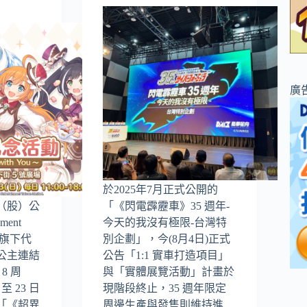
廣
於2025年7月正式公開的
（股）公
「《閃電霹靂車》35 週年-
nment
今天的我沒有極限-台灣特
），旗下代
別企劃」，今(8月4日)正式
公主連結
公告「1:1 實車打造項目」
 8 周
與「實體展覽活動」計畫於
至 23 日
現階段終止，35 週年限定
「《超異
周邊生產與發售則維持進