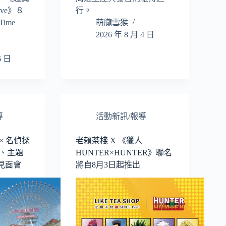
ve》８
行。
ime
萌朧雪猴
2026 年 8 月 4 日
6 日
導
活動新訊/報導
× 名偵探
老賴茶棧 X 《獵人
房、主題
HUNTER×HUNTER》聯名
見面會
將自8月3日起推出