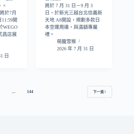
》×
將於 7 月 31 日－9 月 3
，將於7月
日，於新光三越台北信義新
日11:59開
天地 A8開設，規劃多款日
WEGO
本空運周邊，與滿額專屬
活武昌店展
禮。
萌朧雪猴
2026 年 7 月 31 日
31 日
...
144
下一頁