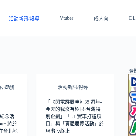
Vtuber
DLs
活動新訊/報導
成人向
廣
導
,
遊戲
活動新訊/報導
「《閃電霹靂車》35 週年-
今天的我沒有極限-台灣特
年紀念活
別企劃」「1:1 實車打造項
You~ 將於
目」與「實體展覽活動」於
日在台北地
現階段終止