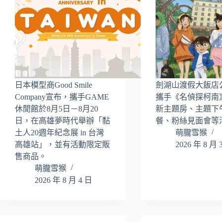
日本模型商Good Smile
劍湖山渡假大飯店
Company宣布，攜手GAME
攜手《名偵探柯南
休閒館於8月5日－8月20
新主題房、主題下
日，在高雄夢時代舉辦「黏
餐、粉絲見面會等
土人20週年紀念展 in 台灣
萌朧雪猴
高雄站」，並有活動限定販
2026 年 8 月 
售商品。
萌朧雪猴
2026 年 8 月 4 日