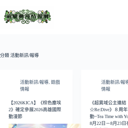
跳
至
主
要
內
容
分類
活動新訊/報導
活動新訊/報導
,
遊戲
活動新訊/報
情報
情報
【2026KICA】《棕色塵埃
《超異域公主連結
2》確定參展2026高雄國際
☆Re:Dive》８周
動漫節
動~Tea Time with 
8月22日－8月23