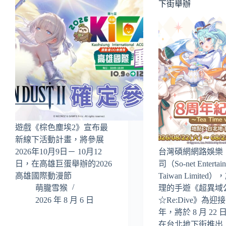
下街舉辦
遊戲《棕色塵埃2》宣布最
新線下活動計畫，將參展
2026年10月9日－ 10月12
台灣碩網網路娛樂
日，在高雄巨蛋舉辦的2026
司（So-net Entertai
高雄國際動漫節
Taiwan Limited
萌朧雪猴
理的手遊《超異域
2026 年 8 月 6 日
☆Re:Dive》為迎接
年，將於 8 月 22 日
在台北地下街推出