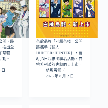
公開，將
茶飲品牌「老賴茶棧」公開
》推出全
將攜手《獵人
午茶套
HUNTER×HUNTER》，自
活動。
8月3日起推出聯名活動，白
桃系列茶飲也將同步上市。
3 日
萌朧雪猴
2026 年 8 月 2 日