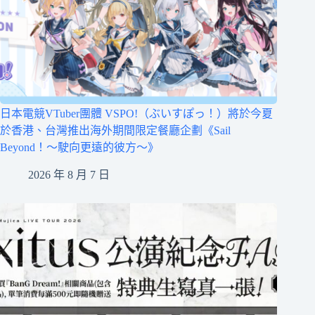
日本電競VTuber團體 VSPO!（ぶいすぽっ！）將於今夏
於香港、台灣推出海外期間限定餐廳企劃《Sail
Beyond！～駛向更遠的彼方～》
2026 年 8 月 7 日