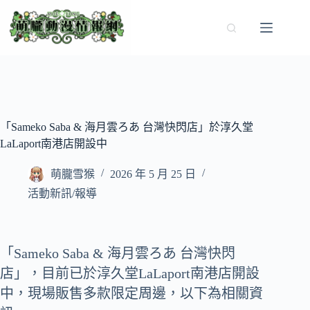
跳
至
主
要
內
容
「Sameko Saba & 海月雲ろあ 台灣快閃店」於淳久堂
LaLaport南港店開設中
萌朧雪猴
2026 年 5 月 25 日
活動新訊/報導
「Sameko Saba & 海月雲ろあ 台灣快閃
店」，目前已於淳久堂LaLaport南港店開設
中，現場販售多款限定周邊，以下為相關資