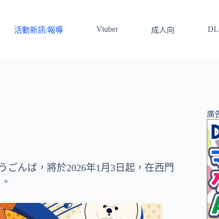
Vtuber
DLs
活動新訊/報導
成人向
廣
ごんば，將於2026年1月3日起，在西門
」。