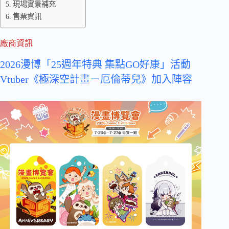
現場實景補充
售票資訊
廠商資訊
2026漫博「25週年特典 集點GO好康」活動
Vtuber《極深空計畫－厄倫蒂兒》加入陣容