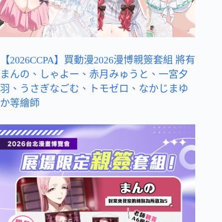
【2026CCPA】買動漫2026漫博親簽套組 將有
まんの、しゃよー、赤月みゅうと、一宮夕
羽、うさぎなごむ、トモゼロ、なかじまゆ
か等繪師