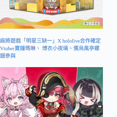
麻將遊戲「明星三缺一」X hololive合作確定
Vtuber寶鐘瑪琳、 博衣小夜璃、儒烏風亭螺
鈿參與