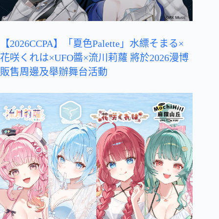
【2026CCPA】「夏色Palette」水縹そまる×
花咲くれは×UFO醬×流川莉蘿 將於2026漫博
販售周邊及舉辦舞台活動