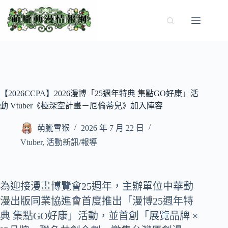
跳
至
主
要
內
容
【2026CCPA】2026漫博「25週年特典 集點GO好康」活
動 Vtuber《極深空計畫－厄倫蒂兒》加入陣容
萌朧雪猴
2026 年 7 月 22 日
Vtuber
,
活動新訊/報導
為迎接漫畫博覽會25週年，主辦單位中華動
漫出版同業協進會首度推出「漫博25週年特
典 集點GO好康」活動，並首創「展覽品牌 ×