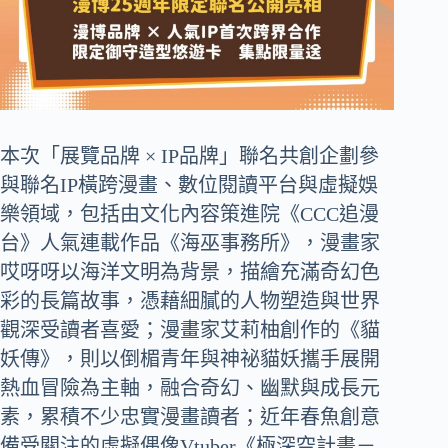
本次「展覽品牌 × IP品牌」聯名共創企劃參
與聯名IP橫跨漫畫、數位閱讀平台與虛擬娛
樂領域，包括由文化內容策進院《CCC追漫
台》人氣連載作品《海巫事務所》，漫畫家
哎呀呀以海洋文明為背景，描繪充滿奇幻色
彩的長篇故事，憑藉細膩的人物塑造與世界
觀深受讀者喜愛；漫畫家艾莉柚創作的《貓
妖傳》，則以倒楣青年與神祕貓妖攜手展開
熱血冒險為主軸，融合奇幻、幽默與成長元
素，累積不少忠實漫畫讀者；近年春魚創意
備受關注的虛擬偶像Vtuber《極深空計畫－