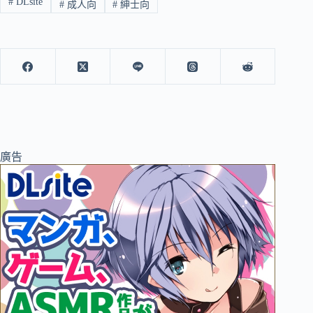
#
DLsite
#
成人向
#
紳士向
廣告