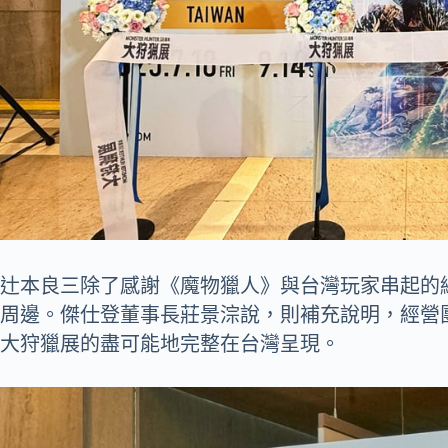
辻本良三除了感謝《魔物獵人》與台灣玩家串起的
周邊。傑仕登董事長莊景淙說，則補充說明，經營
大狩獵展的盡可能地完整在台灣呈現。