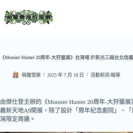
跳
至
主
要
內
容
《Monster Hunter 20周年-大狩獵展》台灣場 於新光三越台北
萌朧雪猴
2025 年 7 月 18 日
活動新訊/報導
由傑仕登主辦的《Monster Hunter 20周年-
義新天地A9開展，除了設計「周年紀念劇院」、「魔
灣限定周邊。