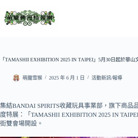
跳
至
主
要
內
容
「TAMASHII EXHIBITION 2025 IN TAIPEI」5月30
萌朧雪猴
2025 年 6 月 1 日
活動新訊/報導
集結BANDAI SPIRITS收藏玩具事業部，旗下商品品牌「
度特展：「TAMASHII EXHIBITION 2025 IN
街雙會場開設。