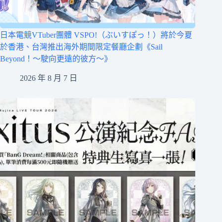
日本電競VTuber團體 VSPO!（ぶいすぽっ！）將於今夏
於香港、台灣推出海外期間限定餐廳企劃《Sail
Beyond！～駛向更遠的彼方～》
2026 年 8 月 7 日