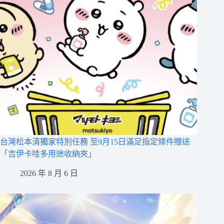
台灣松本清獨家特別任務 至9月15日滿足指定條件贈送
「吉伊卡哇多用途收納夾」
2026 年 8 月 6 日