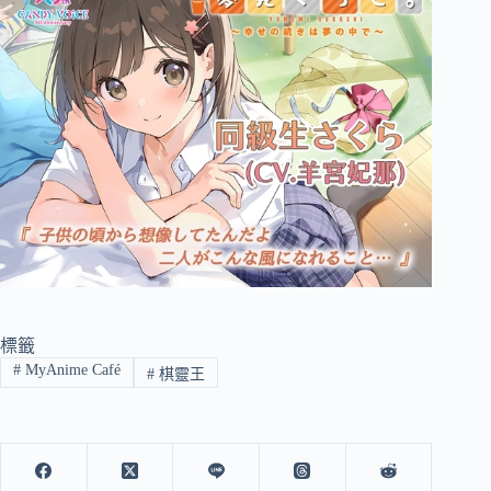
標籤
#
MyAnime Café
#
棋靈王