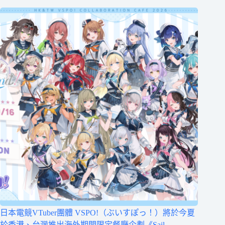
日本電競VTuber團體 VSPO!（ぶいすぽっ！）將於今夏
於香港、台灣推出海外期間限定餐廳企劃《Sail