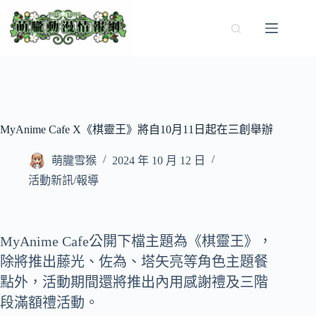
跳
至
主
要
內
容
MyAnime Cafe X《棋靈王》將自10月11日起在三創舉辦
萌朧雪猴
2024 年 10 月 12 日
活動新訊/報導
MyAnime Cafe公開下檔主題為《棋靈王》，
除將推出藤光、佐為、塔矢亮等角色主題餐
點外，活動期間還將推出內用感謝禮及三階
段滿額禮活動。