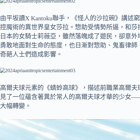
由平坂讀X Kantoku聯手，《怪人的沙拉碗》
控魔術的異世界皇女莎拉。惣助受情勢所逼，和莎
日本的女騎士莉薇亞，雖然落魄成了遊民，卻意外
勇敢地面對生命的態度，也日漸對惣助、鬼畜律師
奇葩人士們造成影響。
高爾夫球元素的《蜻蛉高球》，描述前職業高爾夫
見了一位蘊含著異於常人的高爾夫球才華的少女—
大幅轉變。