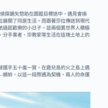
講述窮偵探鏑矢惣助在跟蹤目標途中，遇見會操
拉展開了同居生活。而跟著莎拉傳送到現代
地過起歡樂的小日子。這兩個異世界人積極
、分手業者、宗教家等生活在這塊土地上的
球選手五十嵐一賀，在鹿兒島的火之島上遇
—蜻蛉，以這一段際遇為契機，兩人的命運