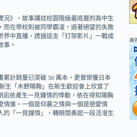
鬥實況》，故事講述校園階級最底層的高中生
，而在學校則被同學霸凌，過著絕望的失敗
世界中直播，透過這支「打架影片」一戰成
廣
故事。
累計銷量已突破 50 萬本，更曾榮獲日本
高一新生「木野陽鞠」在新生歡迎會上欣賞了
唱朝凪依產生一見鍾情的悸動，依在得知陽鞠
愛情愫。一個是仰慕之情與一個是戀愛情
人的「一見鐘情」，轉眼間奏起一段活潑生