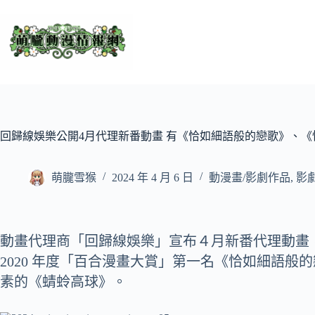
跳
至
主
要
內
容
回歸線娛樂公開4月代理新番動畫 有《恰如細語般的戀歌》、《
萌朧雪猴
2024 年 4 月 6 日
動漫畫/影劇作品
,
影
動畫代理商「回歸線娛樂」宣布４月新番代理動畫
2020 年度「百合漫畫大賞」第一名《恰如細語
素的《蜻蛉高球》。