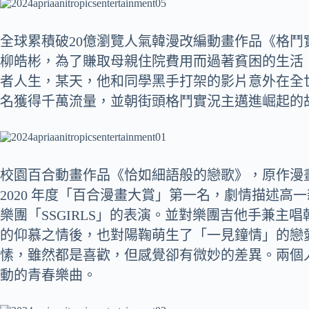
全球累積破20億瀏覽人氣韓漫改編動畫作品《格
柳皓彬，為了賺取母親住院費用而過著貧困的生活
者人生，某天，他和同學黑手打架的影片意外在全
名獲得千萬流量，並朝街頭格鬥實況主邁進崛起的
校園百合動畫作品《恰如細語般的戀歌》，原作漫畫
2020 年度「百合漫畫大賞」第一名，劇情描述
樂團「SSGIRLS」的表演。並對樂團吉他手兼主
的仰慕之情後，也對陽鞠萌生了「一見鐘情」的戀
愫，雖然都是喜歡，但感覺卻有微妙的差異。兩個
動的青春樂曲。