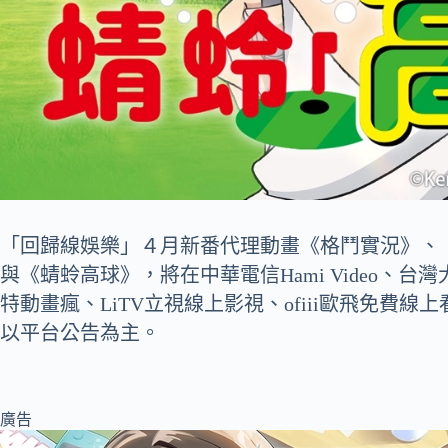
「回歸線娛樂」４月新番代理動畫《格鬥實況》、
與《蜻蛉高球》，將在中華電信Hami Video、台灣大
特動畫瘋、LiTV立視線上影視、ofiii歐飛免費線上
以平台公告為主。
廣告