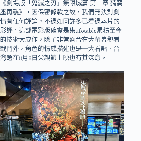
《劇場版「鬼滅之刃」無限城篇 第一章 猗窩
座再襲》，因保密條款之故，我們無法對劇
情有任何評論，不過如同許多已看過本片的
影評，這部電影版確實是集ufotable累積至今
的技術大成作，除了非常適合在大螢幕觀看
戰鬥外，角色的情感描述也是一大看點，台
灣選在8月8日父親節上映也有其深意。