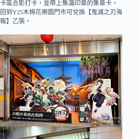
卡區合影打卡，並帶上集滿印章的集章卡，
回到Y25木棉花樂園門市可兌換【鬼滅之刃海
報】乙張。