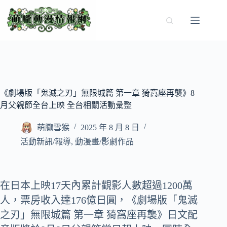
跳
至
主
要
內
容
《劇場版「鬼滅之刃」無限城篇 第一章 猗窩座再襲》8
月父親節全台上映 全台相關活動彙整
萌朧雪猴
2025 年 8 月 8 日
活動新訊/報導
,
動漫畫/影劇作品
在日本上映17天內累計觀影人數超過1200萬
人，票房收入達176億日圓，《劇場版「鬼滅
之刃」無限城篇 第一章 猗窩座再襲》日文配