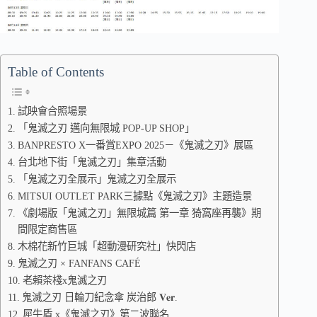
Table of Contents
試映會合照場景
「鬼滅之刃 邁向無限城 POP-UP SHOP」
BANPRESTO X一番賞EXPO 2025－《鬼滅之刃》展區
台北地下街「鬼滅之刃」集章活動
「鬼滅之刃全展示」鬼滅之刃全展示
MITSUI OUTLET PARK三據點《鬼滅之刃》主題造景
《劇場版「鬼滅之刃」無限城篇 第一章 猗窩座再襲》期
間限定商售區
木棉花新竹巨城「超動漫研究社」快閃店
鬼滅之刃 × FANFANS CAFÉ
老賴茶棧x鬼滅之刃
鬼滅之刃 日輪刀紀念傘 炭治郎 𝐕𝐞𝐫.
犀牛盾 x《鬼滅之刃》第二波聯名