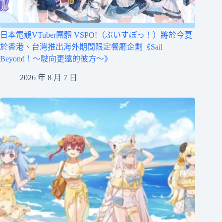
日本電競VTuber團體 VSPO!（ぶいすぽっ！）將於今夏
於香港、台灣推出海外期間限定餐廳企劃《Sail
Beyond！～駛向更遠的彼方～》
2026 年 8 月 7 日