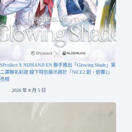
SPcollect X NIJISANJI EN 聯手推出「Glowing Shade」第
二彈聯名彩妝 線下特別展示將於「NiCE2 創・迴響2」
亮相
2026 年 8 月 5 日