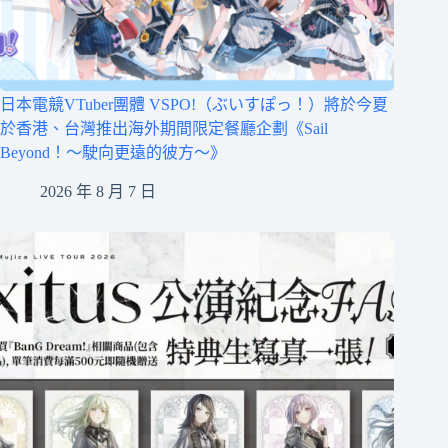
日本電競VTuber團體 VSPO!（ぶいすぽっ！）將於今夏
於香港、台灣推出海外期間限定餐廳企劃《Sail
Beyond！～駛向更遠的彼方～》
2026 年 8 月 7 日