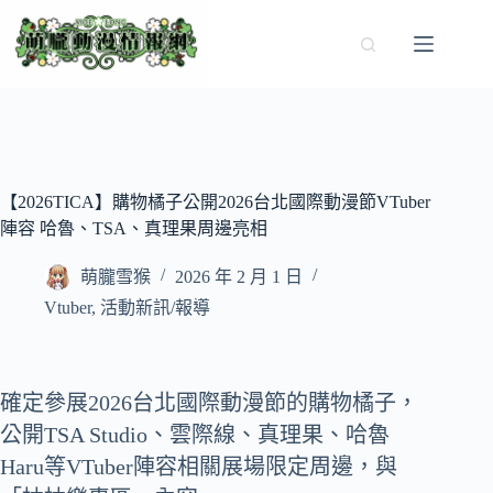
跳
至
主
要
內
容
【2026TICA】購物橘子公開2026台北國際動漫節VTuber
陣容 哈魯、TSA、真理果周邊亮相
萌朧雪猴
2026 年 2 月 1 日
Vtuber
,
活動新訊/報導
確定參展2026台北國際動漫節的購物橘子，
公開TSA Studio、雲際線、真理果、哈魯
Haru等VTuber陣容相關展場限定周邊，與