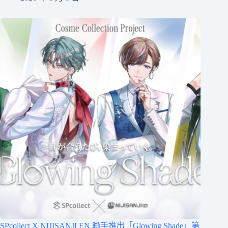
SPcollect X NIJISANJI EN 聯手推出「Glowing Shade」第