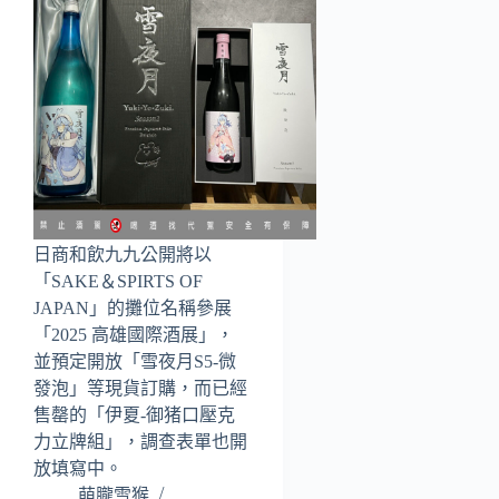
日商和飲九九公開將以
「SAKE＆SPIRTS OF
JAPAN」的攤位名稱參展
「2025 高雄國際酒展」，
並預定開放「雪夜月S5-微
發泡」等現貨訂購，而已經
售罄的「伊夏-御猪口壓克
力立牌組」，調查表單也開
放填寫中。
萌朧雪猴