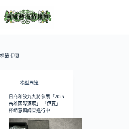
跳
至
主
要
內
容
標籤
伊夏
模型周邊
日商和飲九九將參展「2025
高雄國際酒展」 「伊夏」
杯組意願調查進行中