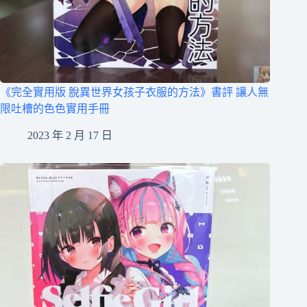
《完全實用版 脫異世界女孩子衣服的方法》書評 讓人無
限吐槽的色色實用手冊
2023 年 2 月 17 日