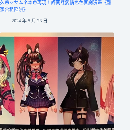
久慈マサムネ本色再現！評間諜愛情色色喜劇漫畫《甜
蜜合租陷阱》
2024 年 5 月 23 日