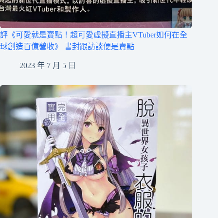
評《可愛就是賣點！超可愛虛擬直播主VTuber如何在全
球創造百億營收》 書封跟訪談便是賣點
2023 年 7 月 5 日