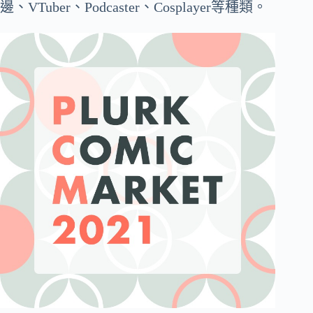
邊、VTuber、Podcaster、Cosplayer等種類。