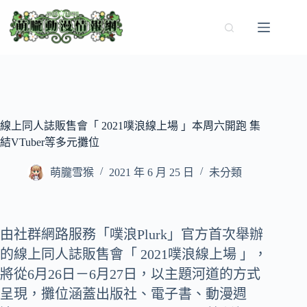
跳
至
主
要
內
容
線上同人誌販售會「 2021噗浪線上場 」本周六開跑 集
結VTuber等多元攤位
萌朧雪猴
2021 年 6 月 25 日
未分類
由社群網路服務「噗浪Plurk」官方首次舉辦
的線上同人誌販售會「 2021噗浪線上場 」，
將從6月26日－6月27日，以主題河道的方式
呈現，攤位涵蓋出版社、電子書、動漫週