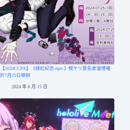
【2024CCPA】《緋紅紀念-ripe-》楔ケリ簽名會漫博場
於7月25日舉辦
2024 年 6 月 15 日