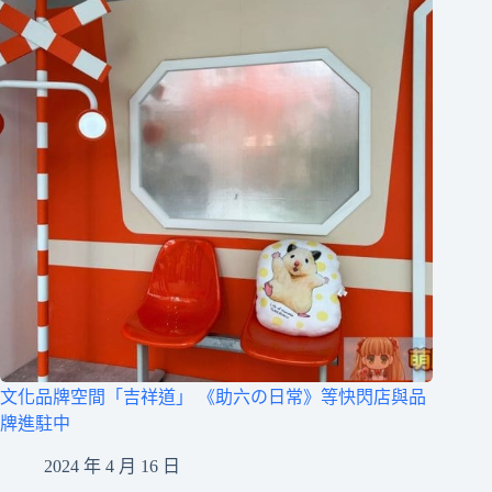
文化品牌空間「吉祥道」 《助六の日常》等快閃店與品
牌進駐中
2024 年 4 月 16 日