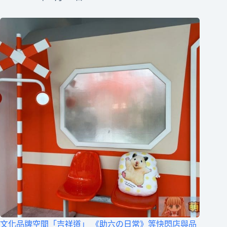
文化品牌空間「吉祥道」 《助六の日常》等快閃店與品