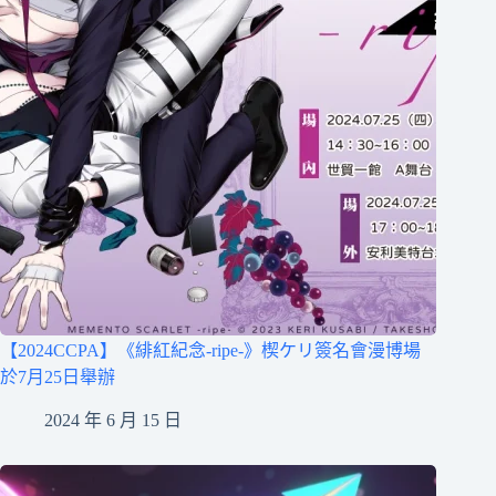
【2024CCPA】《緋紅紀念-ripe-》楔ケリ簽名會漫博場
於7月25日舉辦
2024 年 6 月 15 日