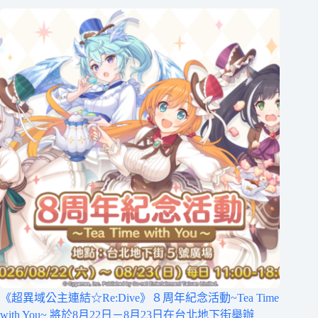
《超異域公主連結☆Re:Dive》８周年紀念活動~Tea Time
with You~ 將於8月22日－8月23日在台北地下街舉辦