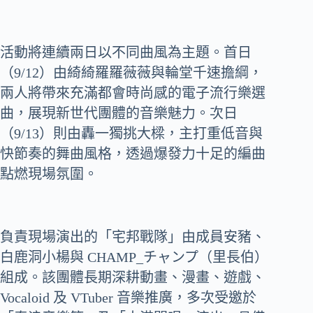
活動將連續兩日以不同曲風為主題。首日
（9/12）由綺綺羅羅薇薇與輪堂千速擔綱，
兩人將帶來充滿都會時尚感的電子流行樂選
曲，展現新世代團體的音樂魅力。次日
（9/13）則由轟一獨挑大樑，主打重低音與
快節奏的舞曲風格，透過爆發力十足的編曲
點燃現場氛圍。
負責現場演出的「宅邦戰隊」由成員安豬、
白鹿洞小楊與 CHAMP_チャンプ（里長伯）
組成。該團體長期深耕動畫、漫畫、遊戲、
Vocaloid 及 VTuber 音樂推廣，多次受邀於