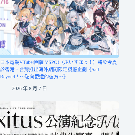
日本電競VTuber團體 VSPO!（ぶいすぽっ！）將於今夏
於香港、台灣推出海外期間限定餐廳企劃《Sail
Beyond！～駛向更遠的彼方～》
2026 年 8 月 7 日