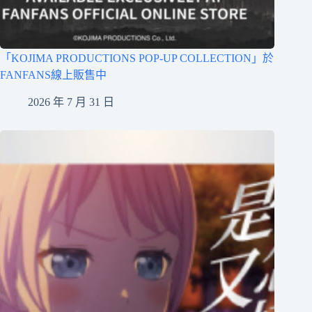
「KOJIMA PRODUCTIONS POP-UP COLLECTION」於
FANFANS線上販售中
2026 年 7 月 31 日