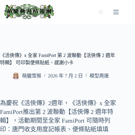
跳
至
主
要
內
容
《活俠傳》x 全家 FamiPort 第 2 波聯動【活俠傳 2 週年
特輯】 可印製便條貼紙、感謝小卡
萌朧雪猴
2026 年 7 月 2 日
模型周邊
為慶祝《活俠傳》2週年，《活俠傳》x 全家
FamiPort推出第 2 波聯動【活俠傳 2 週年特
輯】，活動期間至全家 FamiPort 可隨時列
印：唐門收支用度記帳表、便條貼紙填填