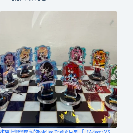
棋盤上熠熠閃亮的hololive English巨星 「《Advent VS