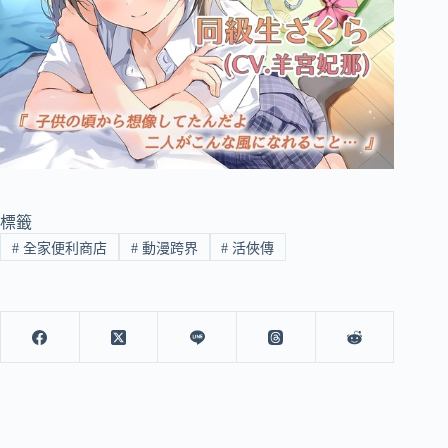
標籤
#
全家便利商店
#
動漫跨界
#
活俠傳