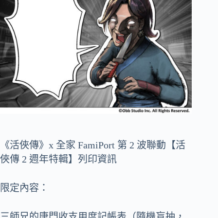
《活俠傳》x 全家 FamiPort 第 2 波聯動【活
俠傳 2 週年特輯】列印資訊
限定內容：
三師兄的唐門收支用度記帳表（隨機盲抽，