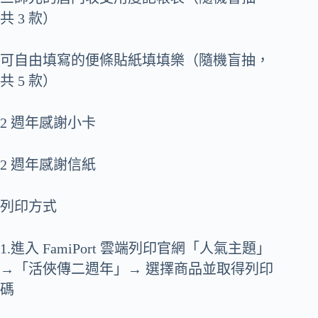
共 3 款）
可自由填寫的便條貼紙填填樂（隨機盲抽，
共 5 款）
2 週年感謝小卡
2 週年感謝信紙
列印方式
1.進入 FamiPort 雲端列印官網「人氣主題」
→「活俠傳二週年」→ 選擇商品並取得列印
碼