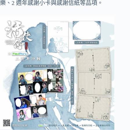
樂、2 週年感謝小卡與感謝信紙等品項。