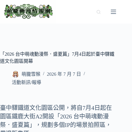
跳
至
主
要
內
容
「2026 台中萌魂動漫祭．盛夏篇」7月4日起於臺中驛鐵
道文化園區開幕
萌朧雪猴
2026 年 7 月 7 日
活動新訊/報導
臺中驛鐵道文化園區公開，將自7月4日起在
園區鐵鹿大街A2開設「2026 台中萌魂動漫
祭．盛夏篇」，規劃多個IP的場景拍照區，