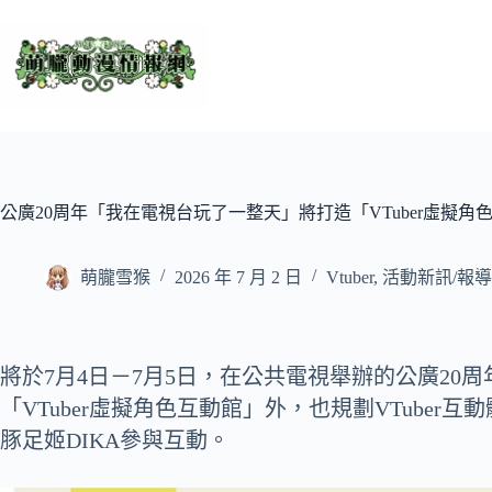
跳
至
主
要
內
容
公廣20周年「我在電視台玩了一整天」將打造「VTuber虛擬角色
萌朧雪猴
2026 年 7 月 2 日
Vtuber
,
活動新訊/報導
將於7月4日－7月5日，在公共電視舉辦的公廣20
「VTuber虛擬角色互動館」外，也規劃VTube
豚足姬DIKA參與互動。