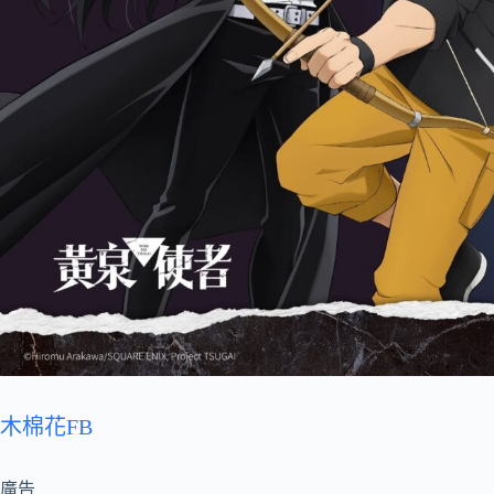
木棉花FB
廣告