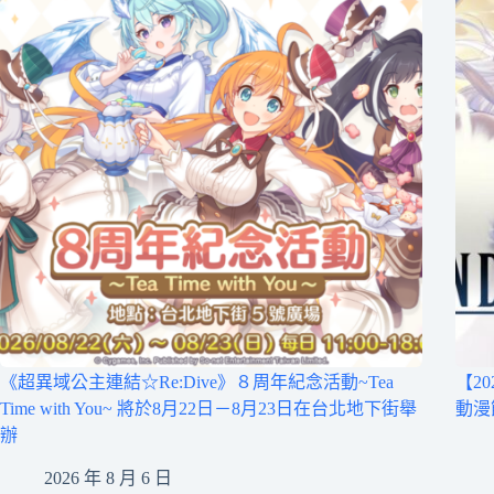
《超異域公主連結☆Re:Dive》８周年紀念活動~Tea
【2
Time with You~ 將於8月22日－8月23日在台北地下街舉
動漫
辦
2026 年 8 月 6 日