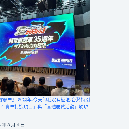
霹靂車》35 週年-今天的我沒有極限-台灣特別
1:1 實車打造項目」與「實體展覽活動」於現
6 年 8 月 4 日