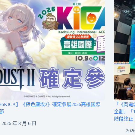
026KICA】《棕色塵埃2》確定參展2026高雄國際
「《閃電
節
企劃」「
階段終止
2026 年 8 月 6 日
202