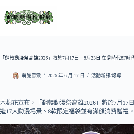
跳
至
主
要
內
容
「翻轉動漫祭高雄2026」將於7月17日－8月23日 在夢時代8F
萌朧雪猴
2026 年 6 月 17 日
活動新訊/報導
木棉花宣布，「翻轉動漫祭高雄2026」將於7月17
造17大動漫場景、8款限定福袋並有滿額消費贈禮