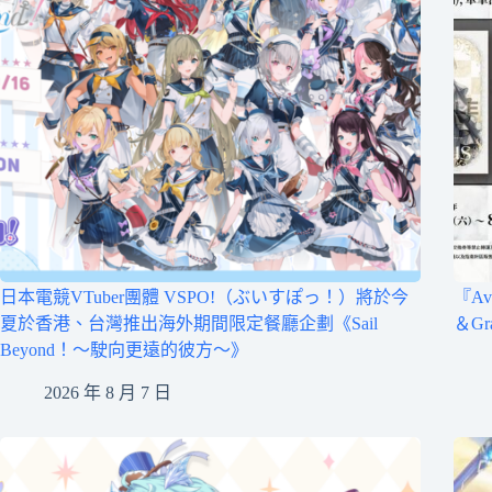
日本電競VTuber團體 VSPO!（ぶいすぽっ！）將於今
『Av
夏於香港、台灣推出海外期間限定餐廳企劃《Sail
＆Gr
Beyond！～駛向更遠的彼方～》
2026 年 8 月 7 日