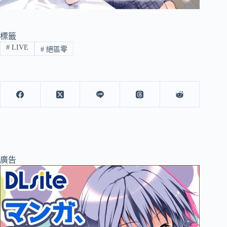
標籤
#
LIVE
#
絕區零
廣告