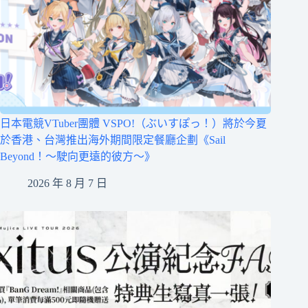
日本電競VTuber團體 VSPO!（ぶいすぽっ！）將於今夏
於香港、台灣推出海外期間限定餐廳企劃《Sail
Beyond！～駛向更遠的彼方～》
2026 年 8 月 7 日