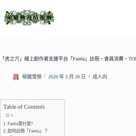
跳
至
主
要
內
容
「虎之穴」線上創作者支援平台「Fantia」註冊、會員消費、TO
萌朧雪猴
2026 年 5 月 20 日
成人向
Table of Contents
Fantia是什麼?
如何註冊「Fantia」？