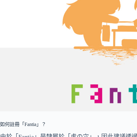
如何註冊「Fantia」？
由於「Fantia」是隸屬於「虎の穴」，因此建議