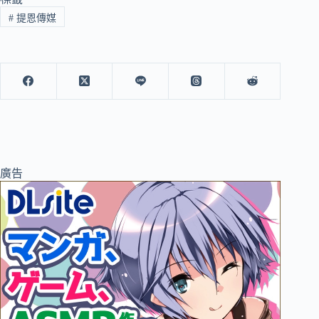
#
提恩傳媒
廣告