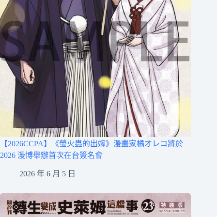
【2026CCPA】《螢火蟲的出嫁》漫畫家橘オレコ將於
2026 漫博舉辦首次在台簽名會
2026 年 6 月 5 日