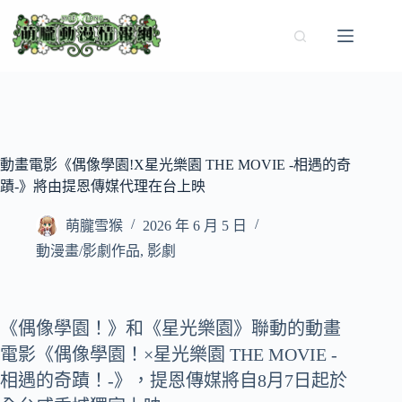
跳
至
主
要
內
容
動畫電影《偶像學園!X星光樂園 THE MOVIE -相遇的奇
蹟-》將由提恩傳媒代理在台上映
萌朧雪猴
2026 年 6 月 5 日
動漫畫/影劇作品
,
影劇
《偶像學園！》和《星光樂園》聯動的動畫
電影《偶像學園！×星光樂園 THE MOVIE -
相遇的奇蹟！-》，提恩傳媒將自8月7日起於