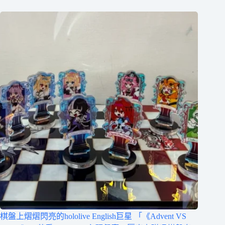
棋盤上熠熠閃亮的hololive English巨星 「《Advent VS