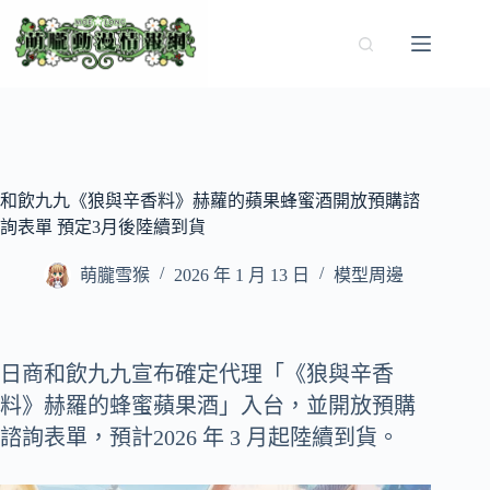
跳
至
主
要
內
容
和飲九九《狼與辛香料》赫蘿的蘋果蜂蜜酒開放預購諮
詢表單 預定3月後陸續到貨
萌朧雪猴
2026 年 1 月 13 日
模型周邊
日商和飲九九宣布確定代理「《狼與辛香
料》赫羅的蜂蜜蘋果酒」入台，並開放預購
諮詢表單，預計2026 年 3 月起陸續到貨。