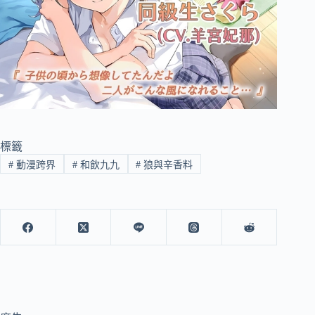
標籤
#
動漫跨界
#
和飲九九
#
狼與辛香料