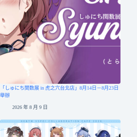
「しゅにち関数展 in 虎之穴台北店」8月14日－8月23日
舉辦
2026 年 8 月 9 日