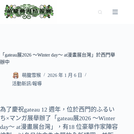
跳
至
主
要
內
容
「gateau展2026 ～Winter day～ at漫畫展台灣」於西門舉
辦中
萌朧雪猴
2026 年 1 月 6 日
活動新訊/報導
為了慶祝gateau 12 週年，位於西門的ふるい
ち×マンガ展舉辦了「gateau展2026 ～Winter
day～ at漫畫展台灣」，有18 位豪華作家陣容