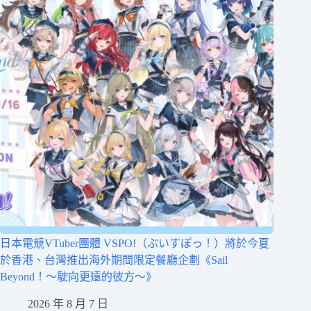
日本電競VTuber團體 VSPO!（ぶいすぽっ！）將於今夏
於香港、台灣推出海外期間限定餐廳企劃《Sail
Beyond！～駛向更遠的彼方～》
2026 年 8 月 7 日