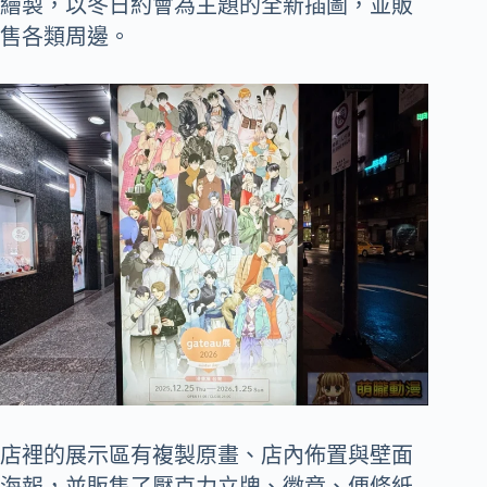
繪製，以冬日約會為主題的全新插圖，並販
售各類周邊。
店裡的展示區有複製原畫、店內佈置與壁面
海報，並販售了壓克力立牌、徽章、便條紙