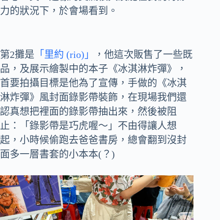
力的狀況下，於會場看到。
第2攤是
「里約 (rio)」
，他這次販售了一些既
品，及展示繪製中的本子《冰淇淋炸彈》，
首要拍攝目標是他為了宣傳，手做的《冰淇
淋炸彈》風封面錄影帶裝飾，在現場我們還
認真想把裡面的錄影帶抽出來，然後被阻
止：「錄影帶是巧虎喔～」不由得讓人想
起，小時候偷跑去爸爸書房，總會翻到沒封
面多一層書套的小本本(？)