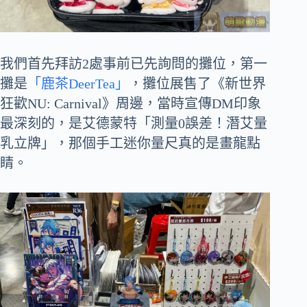
我們首先拜訪2處事前已先詢問的攤位，第一
攤是
「鹿茶DeerTea」
，攤位展售了《新世界
狂歡NU: Carnival》周邊，當時宣傳DM印象
最深刻的，是艾德蒙特「測量0誤差！潛艾量
乳立牌」，那個手工迷你量尺真的是畫龍點
睛。