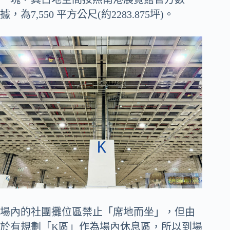
據，為7,550 平方公尺(約2283.875坪)。
場內的社團攤位區禁止「席地而坐」，但由
於有規劃「K區」作為場內休息區，所以到場