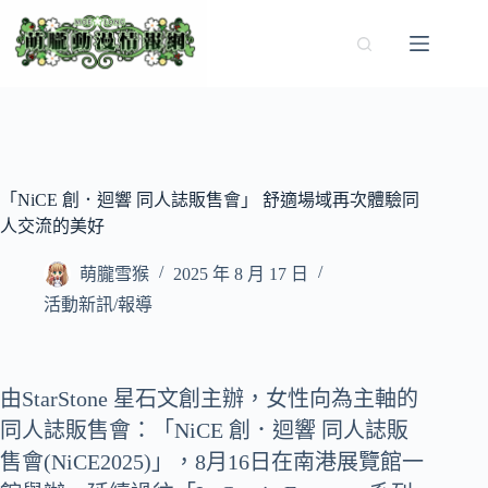
跳
至
主
要
內
容
「NiCE 創．迴響 同人誌販售會」 舒適場域再次體驗同
人交流的美好
萌朧雪猴
2025 年 8 月 17 日
活動新訊/報導
由StarStone 星石文創主辦，女性向為主軸的
同人誌販售會：「NiCE 創．迴響 同人誌販
售會(NiCE2025)」，8月16日在南港展覽館一