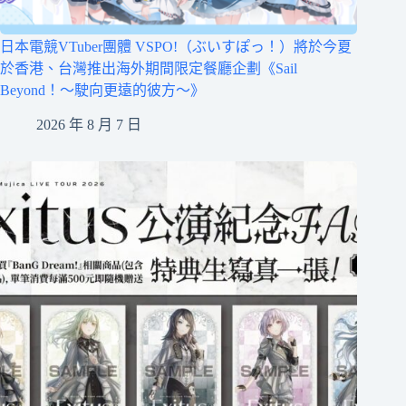
日本電競VTuber團體 VSPO!（ぶいすぽっ！）將於今夏
於香港、台灣推出海外期間限定餐廳企劃《Sail
Beyond！～駛向更遠的彼方～》
2026 年 8 月 7 日