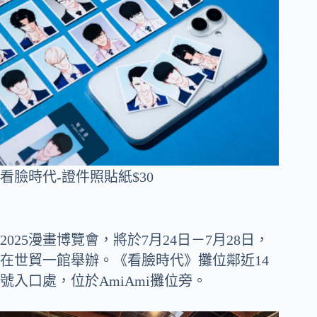
看臉時代-證件照貼紙$30
2025漫畫博覽會，將於7月24日－7月28日，
在世貿一館舉辦。《看臉時代》攤位鄰近14
號入口處，位於AmiAmi攤位旁。