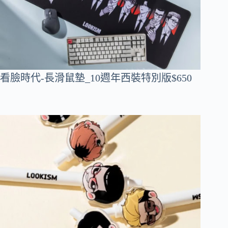
看臉時代-長滑鼠墊_10週年西裝特別版$650