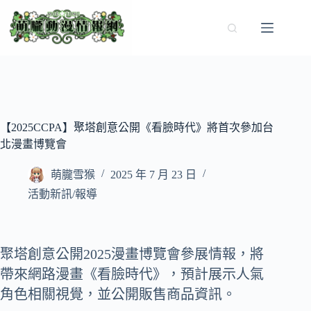
跳
至
主
要
內
容
【2025CCPA】聚塔創意公開《看臉時代》將首次參加台
北漫畫博覽會
萌朧雪猴
2025 年 7 月 23 日
活動新訊/報導
聚塔創意公開2025漫畫博覽會參展情報，將
帶來網路漫畫《看臉時代》，預計展示人氣
角色相關視覺，並公開販售商品資訊。