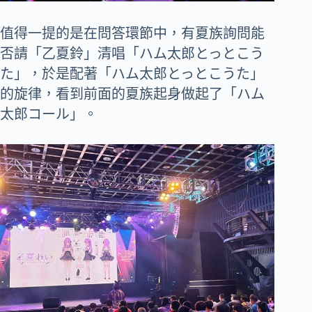
值得一提的是在問答環節中，有夏族詢問能
否請「乙夏鈴」清唱「ハム太郎とっとこう
た」，於是配著「ハム太郎とっとこうた」
的旋律，看到前面的夏族起身做起了「ハム
太郎コール」。