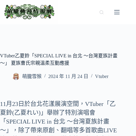
跳
至
主
要
內
容
VTuber乙夏鈴「SPECIAL LIVE in 台北 ～台灣夏族計畫
～」 夏族曹氏宗親溫柔互動應援
萌朧雪猴
2024 年 11 月 24 日
Vtuber
11月23日於台北花漾展演空間，VTuber「乙
夏鈴(乙夏れい)」舉辦了特別演唱會
「SPECIAL LIVE in 台北 ～台灣夏族計畫
～」，除了帶來原創、翻唱等多首歌曲LIVE