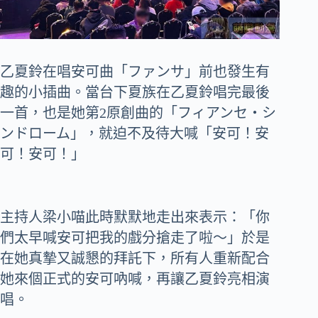
乙夏鈴在唱安可曲「ファンサ」前也發生有
趣的小插曲。當台下夏族在乙夏鈴唱完最後
一首，也是她第2原創曲的「フィアンセ・シ
ンドローム」，就迫不及待大喊「安可！安
可！安可！」
主持人梁小喵此時默默地走出來表示：「你
們太早喊安可把我的戲分搶走了啦～」於是
在她真摯又誠懇的拜託下，所有人重新配合
她來個正式的安可吶喊，再讓乙夏鈴亮相演
唱。