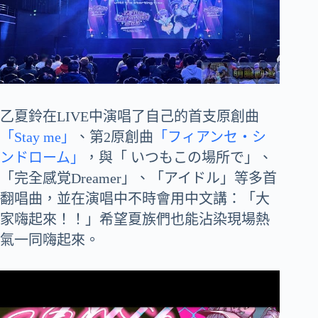
乙夏鈴在LIVE中演唱了自己的首支原創曲
「Stay me」
、第2原創曲
「フィアンセ・シ
ンドローム」
，與「 いつもこの場所で」、
「完全感覚Dreamer」、「アイドル」等多首
翻唱曲，並在演唱中不時會用中文講：「大
家嗨起來！！」希望夏族們也能沾染現場熱
氣一同嗨起來。