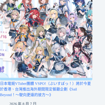
日本電競VTuber團體 VSPO!（ぶいすぽっ！）將於今夏
於香港、台灣推出海外期間限定餐廳企劃《Sail
Beyond！～駛向更遠的彼方～》
2026 年 8 月 7 日