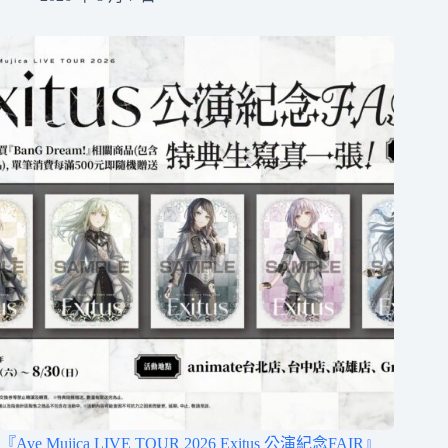
『Ave Mujica LIVE TOUR 2026 Exitus 公演紀念FAIR』