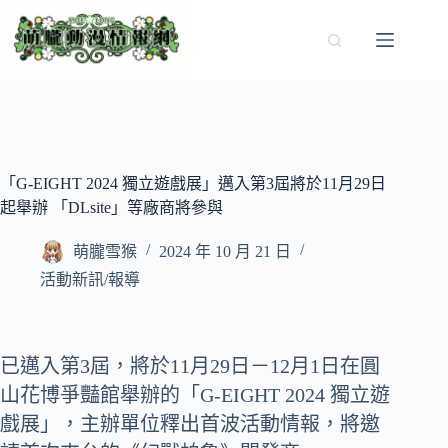
跳
至
主
要
內
容
「G-EIGHT 2024 獨立遊戲展」邁入第3屆將於11月29日
起舉辦 「DLsite」等廠商將參與
萌朧雪猴
2024 年 10 月 21 日
活動新訊/報導
已邁入第3屆，將於11月29日－12月1日在圓
山花博爭豔館舉辦的「G-EIGHT 2024 獨立遊
戲展」，主辦單位釋出首波活動情報，將邀