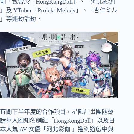
劃，包含於「HongKongDoll」、「河北彩伽
」及 VTuber「Projekt Melody」、「杏仁ミル
」等連動活動。
有關下半年度的合作項目，星隕計畫團隊邀
請華人圈知名網紅「HongKongDoll」以及日
本人氣 AV 女優「河北彩伽 」進到遊戲中與