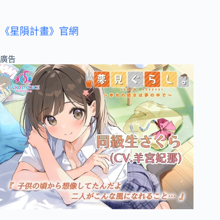
《星隕計畫》官網
廣告