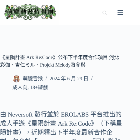
跳
至
主
要
內
容
《星隕計畫 Ark Re:Code》公布下半年度合作項目 河北
彩伽、杏仁ミル、Projekt Melody將參與
萌朧雪猴
2024 年 6 月 29 日
成人向
,
18+遊戲
由 Neversoft 發行並於 EROLABS 平台推出的
成人手遊《星隕計畫 Ark Re:Code》（下稱星
隕計畫），近期釋出下半年度最新合作企