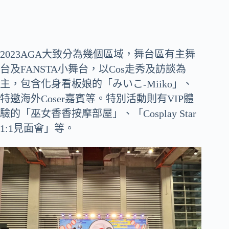
2023AGA大致分為幾個區域，舞台區有主舞
台及FANSTA小舞台，以Cos走秀及訪談為
主，包含化身看板娘的「みいこ-Miiko」、
特邀海外Coser嘉賓等。
特別活動則有VIP體
驗的「巫女香香按摩部屋」、「Cosplay Star
1:1見面會」等。