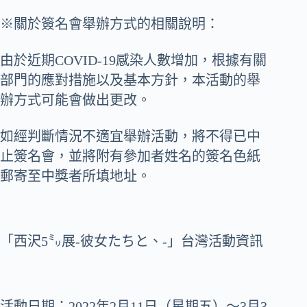
※關於簽名會舉辦方式的相關說明：
由於近期COVID-19感染人數增加，根據有關
部門的應對措施以及基本方針，本活動的舉
辦方式可能會做出更改。
如經判斷情況不適宜舉辦活動，將不得已中
止簽名會，並將附有參加者姓名的簽名色紙
郵寄至中獎者所填地址。
「西沢5㍉展-彼女たちと、-」台灣活動資訊
活動日期：2022年2月11日（星期五）～3月3