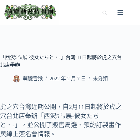
跳
至
主
要
內
容
「西沢5㍉展-彼女たちと、-」台灣 11日起將於虎之穴台
北店舉辦
萌朧雪猴
2022 年 2 月 7 日
未分類
虎之穴台灣近期公開，自2月11日起將於虎之
穴台北店舉辦「西沢5㍉展-彼女たち
と、-」，並公開了販售周邊、預約訂製畫作
與線上簽名會情報。