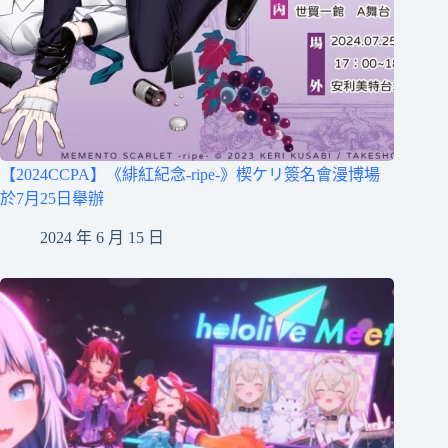
【2024CCPA】《緋紅紀念-ripe-》楔ケリ簽名會漫博場
於7月25日舉辦
2024 年 6 月 15 日