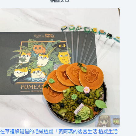
相關文章
在草裡躲貓貓的毛絨植感「黃阿瑪的後宮生活 植感生活