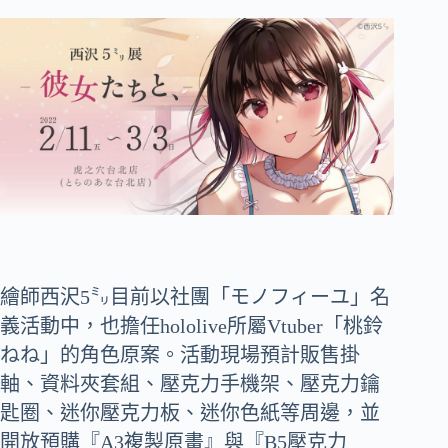
繪師西沢5㍉目前以社團「モノフィーユ」名
義活動中，也擔任hololive所屬Vtuber「桃鈴
ねね」的角色原案。活動現場預計販售掛
軸、資料夾套組、壓克力手機架、壓克力鑰
匙圈、迷你壓克力板、迷你色紙等周邊，並
開放預購『A3複製原畫』與『B5壓克力